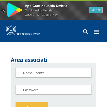
App Confindustria Umbria
APRI
Confindustria Umbria
GRATUITO - Google Play
Area associati