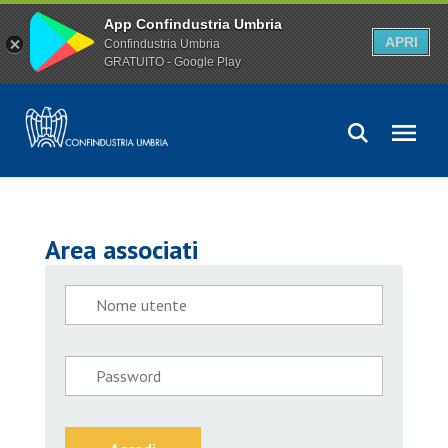
App Confindustria Umbria
APRI
Confindustria Umbria
GRATUITO - Google Play
Area associati