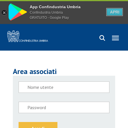
App Confindustria Umbria
APRI
Confindustria Umbria
GRATUITO - Google Play
Area associati