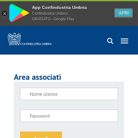
App Confindustria Umbria
APRI
Confindustria Umbria
GRATUITO - Google Play
Area associati