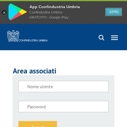
App Confindustria Umbria
APRI
Confindustria Umbria
GRATUITO - Google Play
Area associati