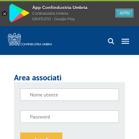
App Confindustria Umbria
APRI
Confindustria Umbria
GRATUITO - Google Play
Area associati