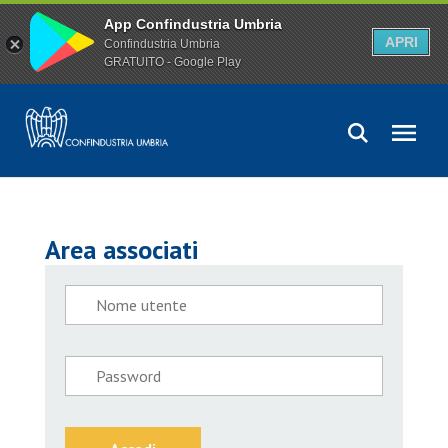
App Confindustria Umbria
APRI
Confindustria Umbria
GRATUITO - Google Play
Area associati