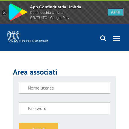
App Confindustria Umbria
APRI
Confindustria Umbria
GRATUITO - Google Play
Area associati