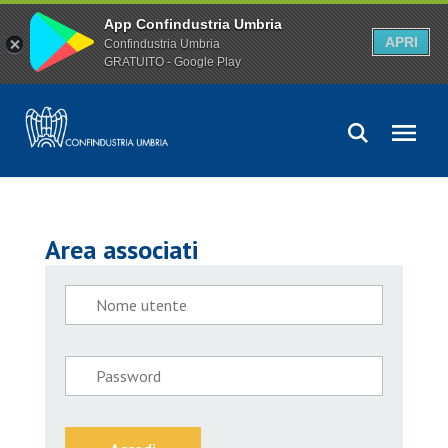
App Confindustria Umbria
APRI
Confindustria Umbria
GRATUITO - Google Play
Area associati