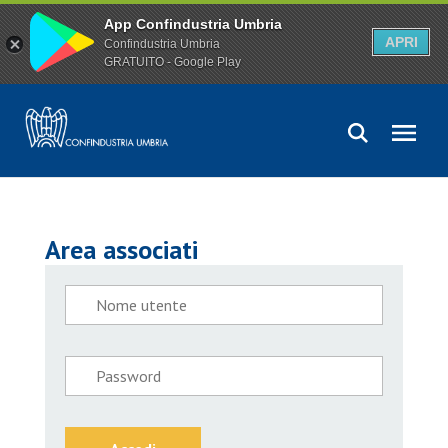
App Confindustria Umbria
APRI
Confindustria Umbria
GRATUITO - Google Play
Area associati