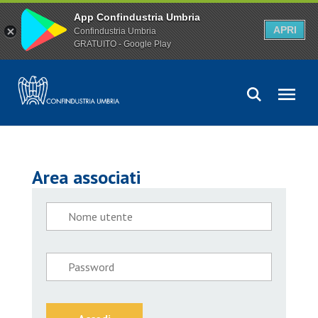
App Confindustria Umbria
APRI
Confindustria Umbria
GRATUITO - Google Play
Area associati