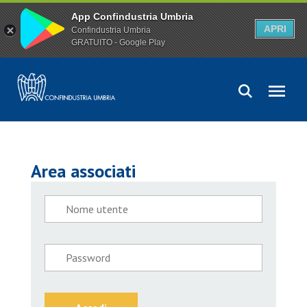
App Confindustria Umbria
APRI
Confindustria Umbria
GRATUITO - Google Play
Area associati