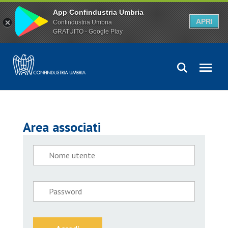
App Confindustria Umbria
APRI
Confindustria Umbria
GRATUITO - Google Play
Area associati