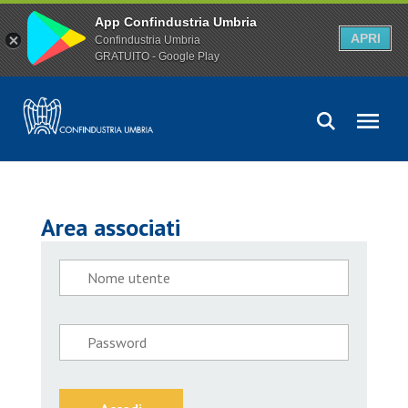
App Confindustria Umbria
APRI
Confindustria Umbria
GRATUITO - Google Play
Area associati