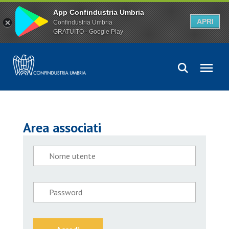
App Confindustria Umbria
APRI
Confindustria Umbria
GRATUITO - Google Play
Area associati