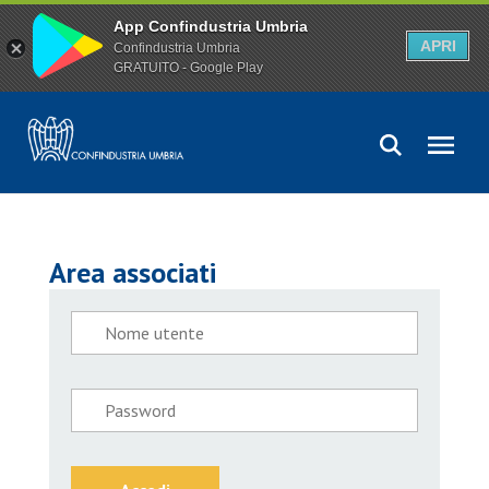
App Confindustria Umbria
APRI
Confindustria Umbria
GRATUITO - Google Play
Area associati