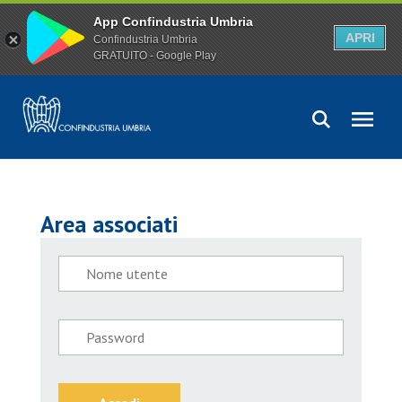
App Confindustria Umbria
APRI
Confindustria Umbria
GRATUITO - Google Play
Area associati