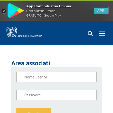
App Confindustria Umbria
APRI
Confindustria Umbria
GRATUITO - Google Play
Area associati