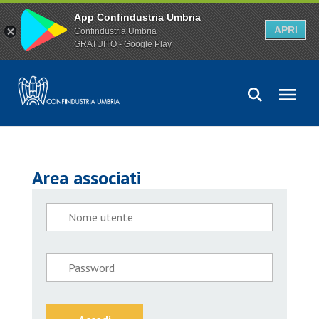
App Confindustria Umbria
APRI
Confindustria Umbria
GRATUITO - Google Play
Area associati