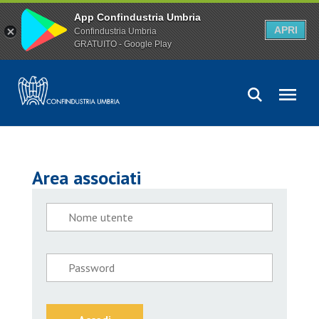
App Confindustria Umbria
APRI
Confindustria Umbria
GRATUITO - Google Play
Area associati