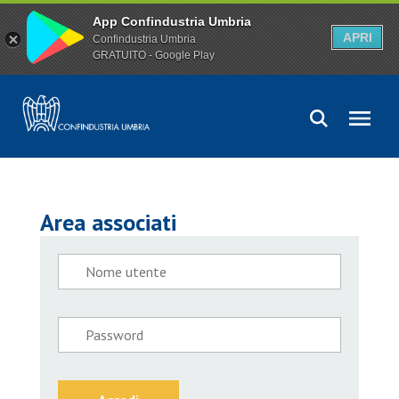
App Confindustria Umbria
APRI
Confindustria Umbria
GRATUITO - Google Play
Area associati